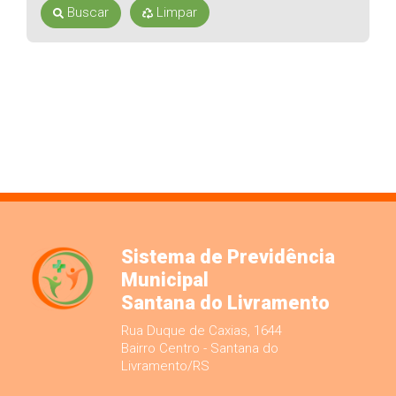
Buscar
Limpar
Sistema de Previdência
Municipal
Santana do Livramento
Rua Duque de Caxias, 1644
Bairro Centro - Santana do
Livramento/RS