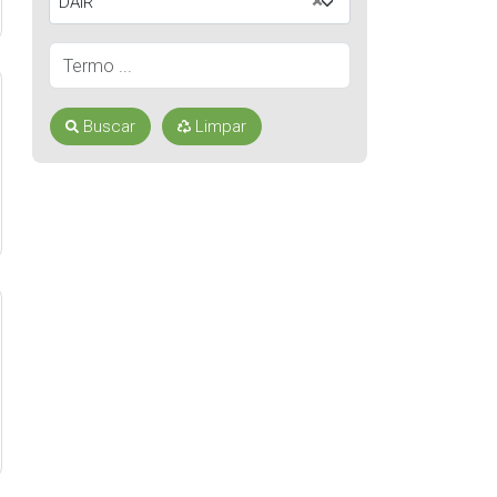
×
DAIR
Buscar
Limpar