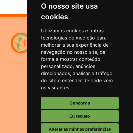
O nosso site usa
cookies
Utilizamos cookies e outras
Sistema de Previdência
tecnologias de medição para
Municipal
melhorar a sua experiência de
Santana do Livramento
navegação no nosso site, de
forma a mostrar conteúdo
Rua Duque de Caxias, 1644
personalizado, anúncios
Bairro Centro - Santana do
Livramento/RS
direcionados, analisar o tráfego
do site e entender de onde vêm
Atendimento
os visitantes.
(55) 3242-1966 ou (55) 3241-5074
Horário
Concordo
Segunda-feira a Sexta-feira: 08:00 às
13hs.
Eu recuso
Alterar as minhas preferências