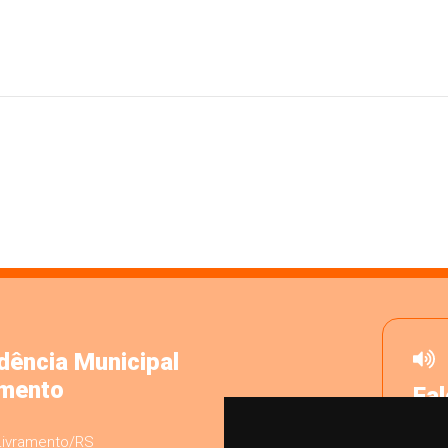
dência Municipal
amento
Fa
Dese
 Livramento/RS
SISP