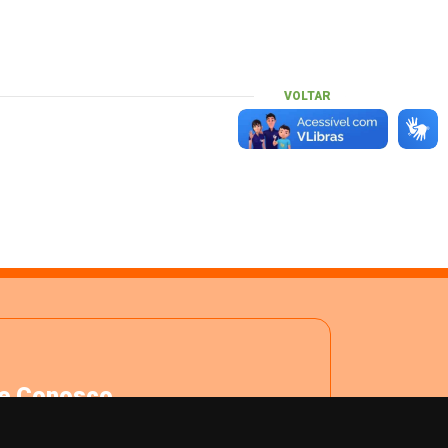
VOLTAR
le Conosco
ja realizar uma manifestação com o
REM? Utilize o Fale Conosco. Você