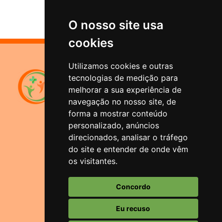
O nosso site usa
cookies
Utilizamos cookies e outras
Sistema de Previdência
tecnologias de medição para
Municipal
melhorar a sua experiência de
Santana do Livramento
navegação no nosso site, de
forma a mostrar conteúdo
Rua Duque de Caxias, 1644
personalizado, anúncios
Bairro Centro - Santana do
Livramento/RS
direcionados, analisar o tráfego
do site e entender de onde vêm
Atendimento
os visitantes.
(55) 3242-1966 ou (55) 3241-5074
Horário
Concordo
Segunda-feira a Sexta-feira: 08:00 às
13hs.
Eu recuso