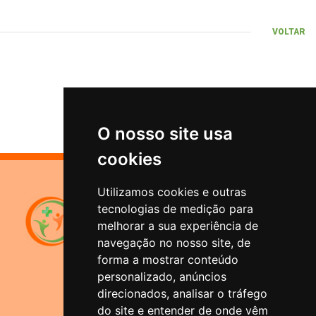
VOLTAR
O nosso site usa
cookies
Utilizamos cookies e outras
Sistema de Previdência
tecnologias de medição para
Municipal
melhorar a sua experiência de
Santana do Livramento
navegação no nosso site, de
forma a mostrar conteúdo
Rua Duque de Caxias, 1644
personalizado, anúncios
Bairro Centro - Santana do
Livramento/RS
direcionados, analisar o tráfego
do site e entender de onde vêm