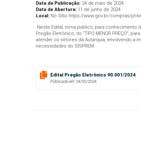
Data de Publicação:
24 de maio de 2024
Data de Abertura:
11 de junho de 2024
Local:
No Sítio https://www.gov.br/compras/pt-br
N
este Edital, torna público, para conhecimento 
Pregão Eletrônico, do “TIPO MENOR PREÇO”, para
atender os setores da Autarquia, envolvendo a in
necessidades do SISPREM.
Edital Pregão Eletrônico 90.001/2024
Publicado em 24/05/2024