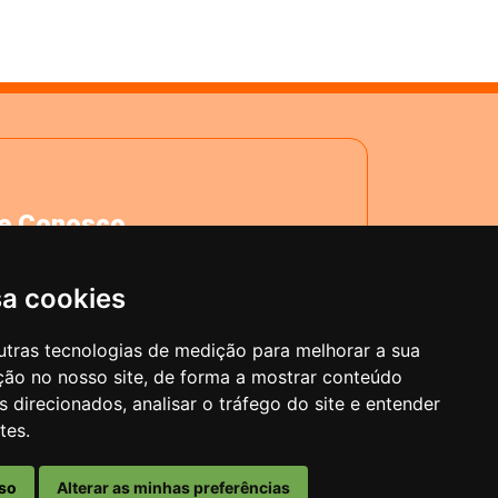
le Conosco
ja realizar uma manifestação com o
REM? Utilize o Fale Conosco. Você
sa cookies
berá um protocolo de acompanhamento.
utras tecnologias de medição para melhorar a sua
ção no nosso site, de forma a mostrar conteúdo
 direcionados, analisar o tráfego do site e entender
tes.
so
Alterar as minhas preferências