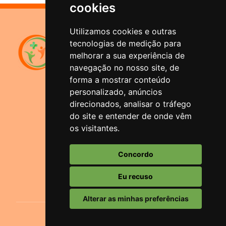
cookies
Utilizamos cookies e outras
Sistema de Previdência
tecnologias de medição para
Municipal
melhorar a sua experiência de
Santana do Livramento
navegação no nosso site, de
forma a mostrar conteúdo
Rua Duque de Caxias, 1644
personalizado, anúncios
Bairro Centro - Santana do
Livramento/RS
direcionados, analisar o tráfego
do site e entender de onde vêm
Atendimento
os visitantes.
(55) 3242-1966 ou (55) 3241-5074
Horário
Concordo
Segunda-feira a Sexta-feira: 08:00 às
13hs.
Eu recuso
Alterar as minhas preferências