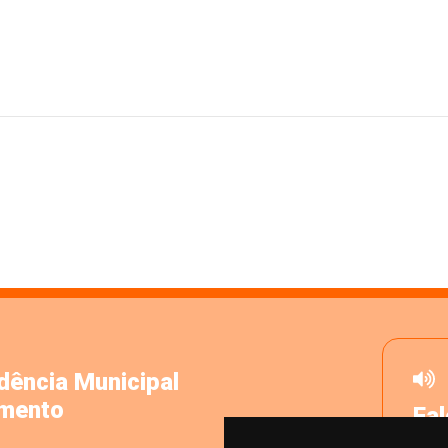
dência Municipal
amento
Fa
Dese