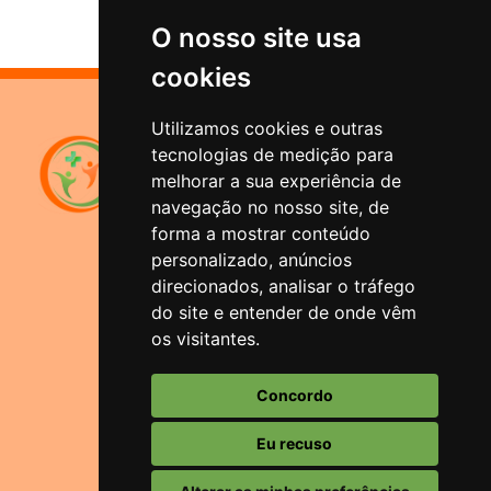
O nosso site usa
cookies
Utilizamos cookies e outras
Sistema de Previdência
tecnologias de medição para
Municipal
melhorar a sua experiência de
Santana do Livramento
navegação no nosso site, de
forma a mostrar conteúdo
Rua Duque de Caxias, 1644
personalizado, anúncios
Bairro Centro - Santana do
Livramento/RS
direcionados, analisar o tráfego
do site e entender de onde vêm
Atendimento
os visitantes.
(55) 3242-1966 ou (55) 3241-5074
Horário
Concordo
Segunda-feira a Sexta-feira: 08:00 às
13hs.
Eu recuso