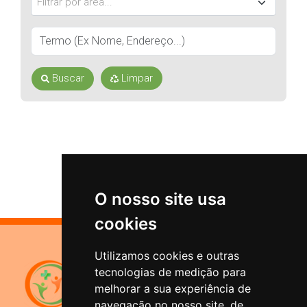
Filtrar por área...
Buscar
Limpar
O nosso site usa
cookies
Utilizamos cookies e outras
Sistema de Previdência
tecnologias de medição para
Municipal
melhorar a sua experiência de
Santana do Livramento
navegação no nosso site, de