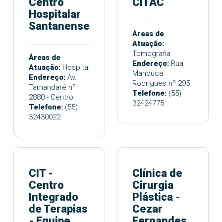
Centro
CITAC
Hospitalar
Santanense
Áreas de
Atuação:
Tomografia
Áreas de
Endereço:
Rua
Atuação:
Hospital
Manduca
Endereço:
Av.
Rodrigues nº 295
Tamandaré nº
Telefone:
(55)
2880 - Centro
32424775
Telefone:
(55)
32430022
CIT -
Clínica de
Centro
Cirurgia
Integrado
Plástica -
de Terapias
Cezar
- Equipe
Fernandes