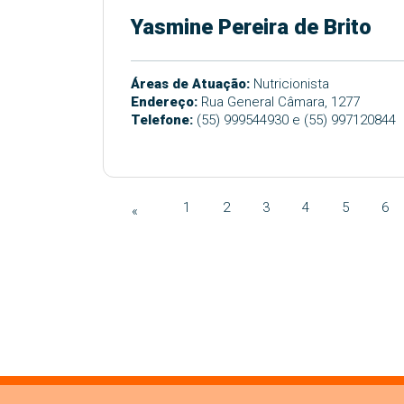
Yasmine Pereira de Brito
Áreas de Atuação:
Nutricionista
Endereço:
Rua General Câmara, 1277
Telefone:
(55) 999544930 e (55) 997120844
1
2
3
4
5
6
«